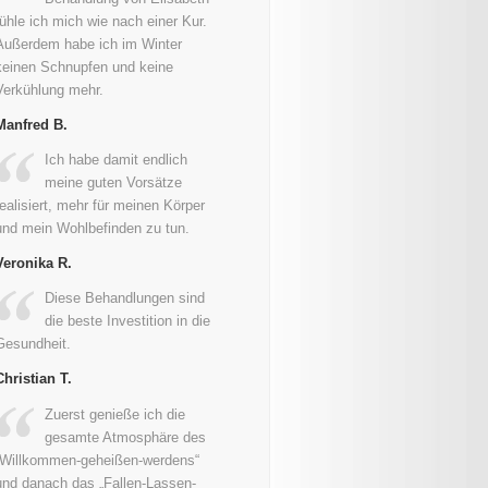
fühle ich mich wie nach einer Kur.
Außerdem habe ich im Winter
keinen Schnupfen und keine
Verkühlung mehr.
Manfred B.
Ich habe damit endlich
meine guten Vorsätze
realisiert, mehr für meinen Körper
und mein Wohlbefinden zu tun.
Veronika R.
Diese Behandlungen sind
die beste Investition in die
Gesundheit.
Christian T.
Zuerst genieße ich die
gesamte Atmosphäre des
„Willkommen-geheißen-werdens“
und danach das „Fallen-Lassen-