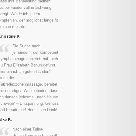
dass ihre Behandlung meinen
Körper wieder voll in Schwung
bringt. Würde ich jedem
empfehlen, der möglichst lange fit
bleiben möchte.
Christine K.
Die Suche nach
jemandem, der kompetent
Lymphdrainage anbietet, hat mich
zu Frau Elisabeth Bohun geführt.
Hier bin ich „in guten Händen“.
Auch die
Fußreflexzonenmassage, bereitet
mir derartiges Wohlbefinden, dass
ich danach jedesmal „nach Hause
schwebe“ – Entspannung, Genuss
und Freude pur! Herzlichen Dank!
Elke K.
Nach einer Tuina-
Behandlung von Elisabeth