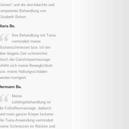
Können“ und die durchdachte und
kompetente Behandlung von
Elisabeth Bohun.
Maria Be.
Ihre Behandlung mit Tuina
vermindert meine
Rückenschmerzen bzw. ich bin
über längere Zeit schmerzfrei.
Durch die Ganzkörpermassage
erhöht sich meine Beweglichkeit
bzw. meine Haltungsschäden
werden korrigiert.
Hermann Ba.
Meine
Lieblingsbehandlung ist
die Fußreflexmassage, dadurch
wird mein ganzer Körper lockerer.
Die Tuina Anwendung vermindert
meine Schmerzen im Rücken und