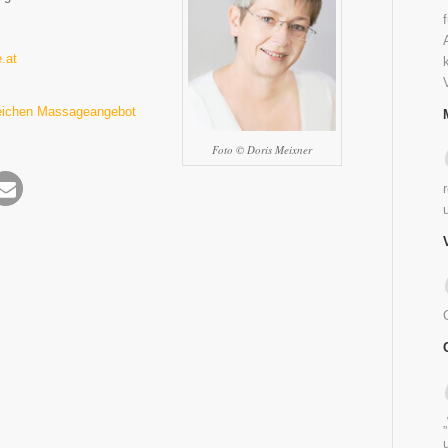
.at
eichen Massageangebot
Foto © Doris Meixner