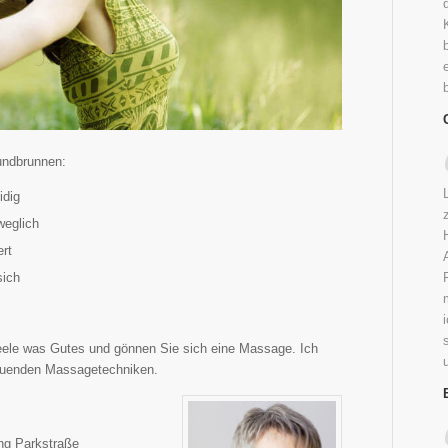
undbrunnen:
idig
weglich
ert
sich
eele was Gutes und gönnen Sie sich eine Massage. Ich
ltuenden Massagetechniken.
ng Parkstraße