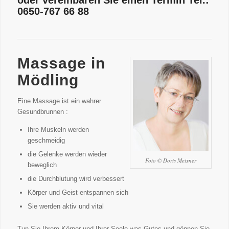
oder vereinbaren Sie einen Termin
Tel.:
0650-767
66
88
Massage in
Mödling
Eine Massage ist ein wahrer
Gesundbrunnen :
Ihre Muskeln werden
geschmeidig
die Gelenke werden wieder
Foto © Doris Meixner
beweglich
die Durchblutung wird verbessert
Körper und Geist entspannen sich
Sie werden aktiv und vital
Tun Sie Ihrem Körper und Ihrer Seele was Gutes und gönnen Sie