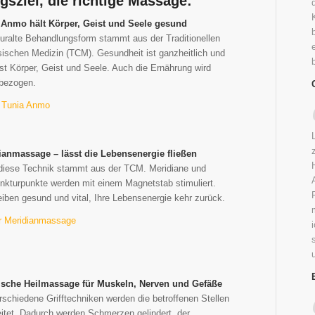
sziel, die richtige Massage:
 Anmo hält Körper, Geist und Seele gesund
uralte Behandlungsform stammt aus der Traditionellen
ischen Medizin (TCM). Gesundheit ist ganzheitlich und
t Körper, Geist und Seele. Auch die Ernährung wird
nbezogen.
 Tunia Anmo
ianmassage – lässt die Lebensenergie fließen
diese Technik stammt aus der TCM. Meridiane und
kturpunkte werden mit einem Magnetstab stimuliert.
eiben gesund und vital, Ihre Lebensenergie kehr zurück.
r Meridianmassage
ische Heilmassage für Muskeln, Nerven und Gefäße
rschiedene Grifftechniken werden die betroffenen Stellen
itet. Dadurch werden Schmerzen gelindert, der