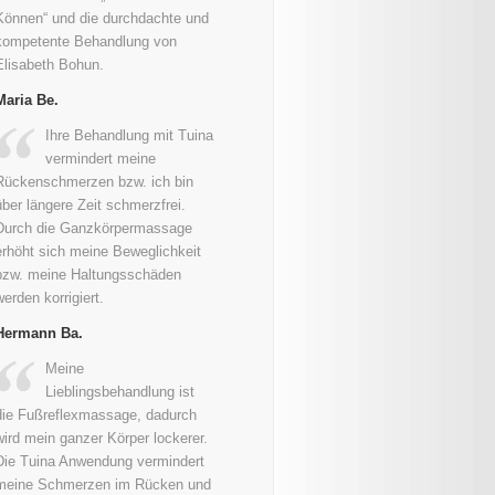
Können“ und die durchdachte und
kompetente Behandlung von
Elisabeth Bohun.
Maria Be.
Ihre Behandlung mit Tuina
vermindert meine
Rückenschmerzen bzw. ich bin
über längere Zeit schmerzfrei.
Durch die Ganzkörpermassage
erhöht sich meine Beweglichkeit
bzw. meine Haltungsschäden
werden korrigiert.
Hermann Ba.
Meine
Lieblingsbehandlung ist
die Fußreflexmassage, dadurch
wird mein ganzer Körper lockerer.
Die Tuina Anwendung vermindert
meine Schmerzen im Rücken und