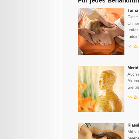
Für jedes Behandlung
Tuina
Diese 
Chines
umfass
mitei
>> Zu
Merid
Auch 
Akupun
Sie bl
>> Zu
Klass
Mit ve
bearbe