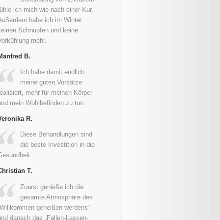
fühle ich mich wie nach einer Kur.
Außerdem habe ich im Winter
keinen Schnupfen und keine
Verkühlung mehr.
Manfred B.
Ich habe damit endlich
meine guten Vorsätze
realisiert, mehr für meinen Körper
und mein Wohlbefinden zu tun.
Veronika R.
Diese Behandlungen sind
die beste Investition in die
Gesundheit.
Christian T.
Zuerst genieße ich die
gesamte Atmosphäre des
„Willkommen-geheißen-werdens“
und danach das „Fallen-Lassen-