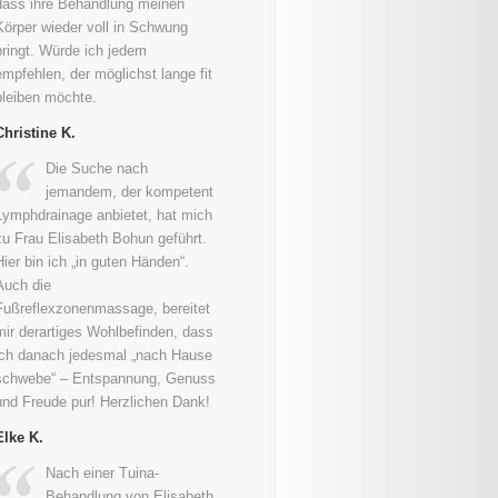
dass ihre Behandlung meinen
Körper wieder voll in Schwung
bringt. Würde ich jedem
empfehlen, der möglichst lange fit
bleiben möchte.
Christine K.
Die Suche nach
jemandem, der kompetent
Lymphdrainage anbietet, hat mich
zu Frau Elisabeth Bohun geführt.
Hier bin ich „in guten Händen“.
Auch die
Fußreflexzonenmassage, bereitet
mir derartiges Wohlbefinden, dass
ich danach jedesmal „nach Hause
schwebe“ – Entspannung, Genuss
und Freude pur! Herzlichen Dank!
Elke K.
Nach einer Tuina-
Behandlung von Elisabeth