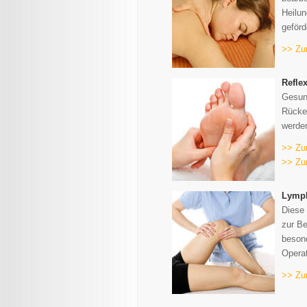
Heilun
geförd
>> Zu
Refle
Gesun
Rücke
werde
>> Zu
>> Zu
Lymph
Diese 
zur B
besond
Operat
>> Zu